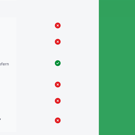
ofern
,