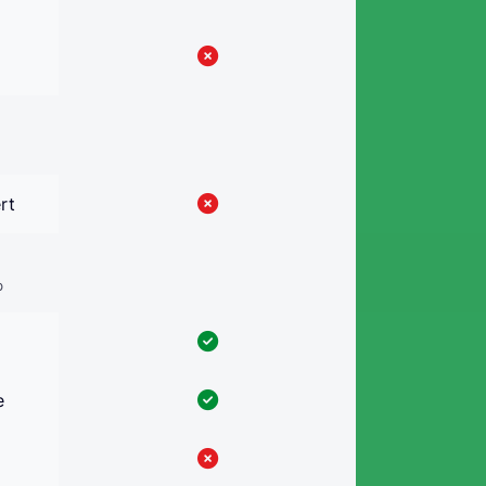
rt
b
e