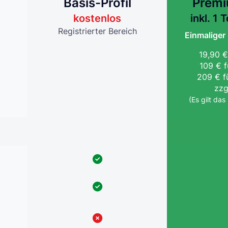
Basis-Profil
Premi
kostenlos
inkl. 1
Registrierter Bereich
Einmaliger 
19,90 €
109 € 
209 € f
zzg
(Es gilt da